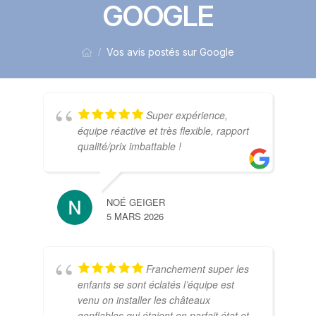
GOOGLE
Vos avis postés sur Google
/
Super expérience,
équipe réactive et très flexible, rapport
qualité/prix imbattable !
NOÉ GEIGER
5 MARS 2026
SEB
9 FÉ
Franchement super les
enfants se sont éclatés l’équipe est
venu on installer les châteaux
gonflables qui étaient en parfait état et