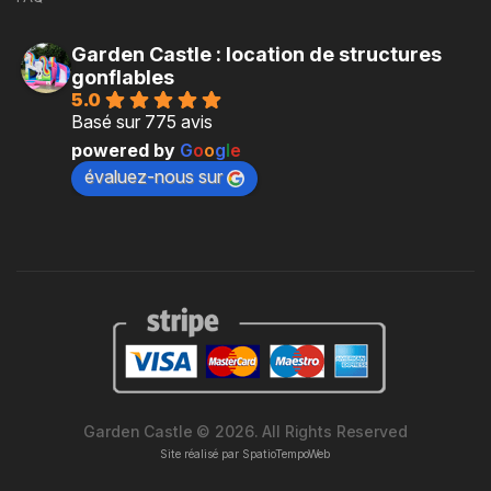
Garden Castle : location de structures
gonflables
5.0
Basé sur 775 avis
powered by
G
o
o
g
l
e
évaluez-nous sur
Garden Castle © 2026. All Rights Reserved
Site réalisé par
SpatioTempoWeb