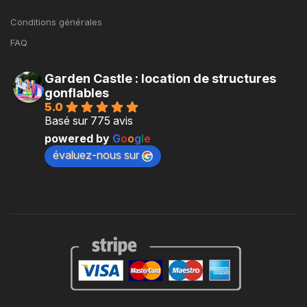
Conditions générales
FAQ
Garden Castle : location de structures
gonflables
5.0
Basé sur 775 avis
powered by
G
o
o
g
l
e
évaluez-nous sur