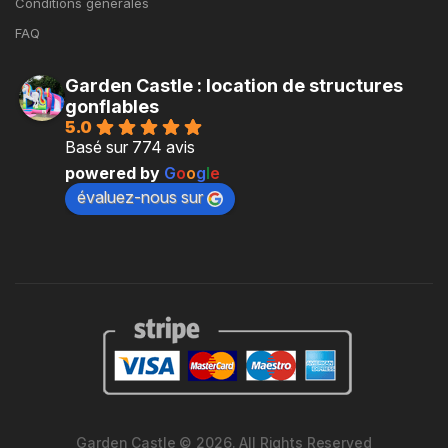
Conditions générales
FAQ
Garden Castle : location de structures
gonflables
5.0
Basé sur 774 avis
powered by
G
o
o
g
l
e
évaluez-nous sur
Garden Castle © 2026. All Rights Reserved