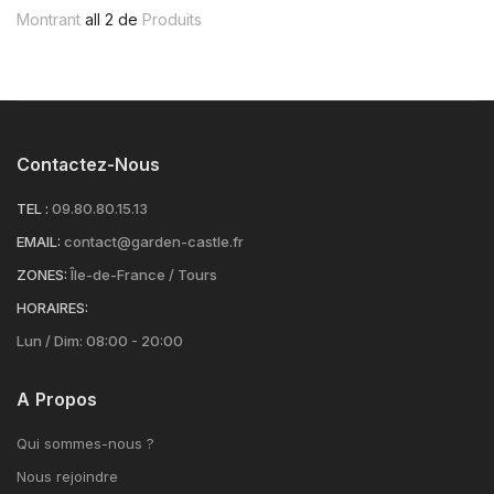
Montrant
all 2 de
Produits
Contactez-Nous
TEL :
09.80.80.15.13
EMAIL:
contact@garden-castle.fr
ZONES:
Île-de-France / Tours
HORAIRES:
Lun / Dim: 08:00 - 20:00
A Propos
Qui sommes-nous ?
Nous rejoindre