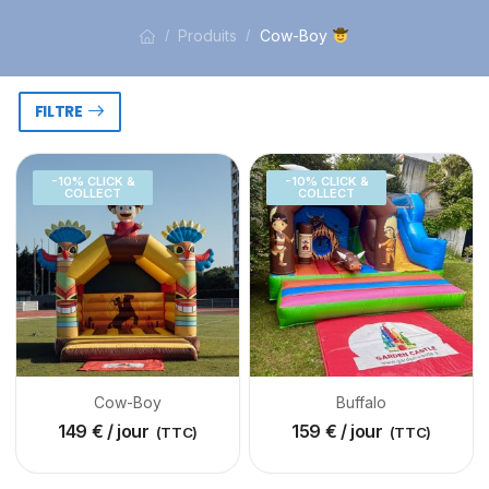
Produits
Cow-Boy
/
/
FILTRE
-10% CLICK &
-10% CLICK &
COLLECT
COLLECT
Cow-Boy
Buffalo
149
€
/ jour
159
€
/ jour
(TTC)
(TTC)