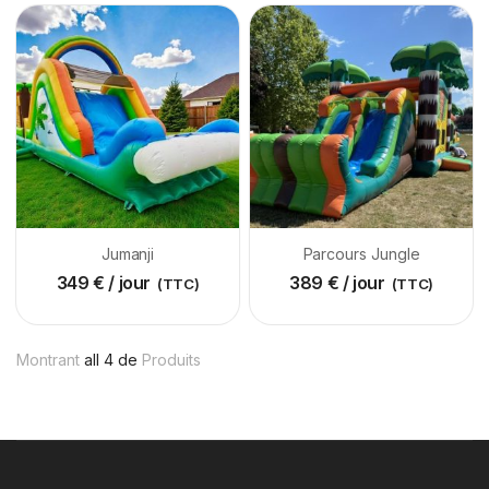
Jumanji
Parcours Jungle
349
€
/ jour
389
€
/ jour
(TTC)
(TTC)
Montrant
all 4 de
Produits