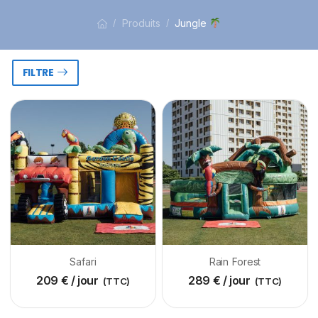
Produits
Jungle
/
/
FILTRE
Safari
Rain Forest
209
€
/ jour
289
€
/ jour
(TTC)
(TTC)