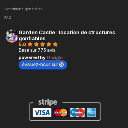
Conditions générales
FAQ
Garden Castle : location de structures
gonflables
5.0
Basé sur 775 avis
powered by
G
o
o
g
l
e
évaluez-nous sur