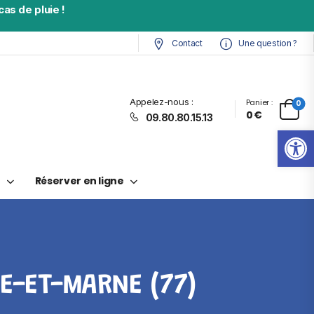
as de pluie !
Contact
Une question ?
Appelez-nous :
Panier :
0
0
€
09.80.80.15.13
Ouv
t
Réserver en ligne
E-ET-MARNE (77)