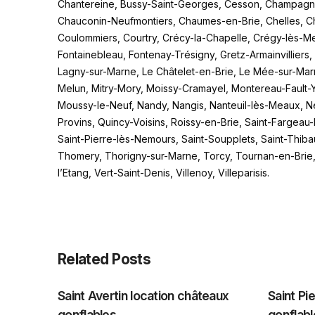
Chantereine, Bussy-Saint-Georges, Cesson, Champagn
Chauconin-Neufmontiers, Chaumes-en-Brie, Chelles, Che
Coulommiers, Courtry, Crécy-la-Chapelle, Crégy-lès-Me
Fontainebleau, Fontenay-Trésigny, Gretz-Armainvilliers
Lagny-sur-Marne, Le Châtelet-en-Brie, Le Mée-sur-Marn
Melun, Mitry-Mory, Moissy-Cramayel, Montereau-Fault-
Moussy-le-Neuf, Nandy, Nangis, Nanteuil-lès-Meaux, Ne
Provins, Quincy-Voisins, Roissy-en-Brie, Saint-Fargeau
Saint-Pierre-lès-Nemours, Saint-Soupplets, Saint-Thib
Thomery, Thorigny-sur-Marne, Torcy, Tournan-en-Brie, T
l’Etang, Vert-Saint-Denis, Villenoy, Villeparisis.
Related Posts
Saint Avertin location châteaux
Saint Pi
gonflables
gonflabl