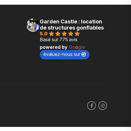
Garden Castle : location
de structures gonflables
5.0
Basé sur 775 avis
powered by
G
o
o
g
l
e
évaluez-nous sur