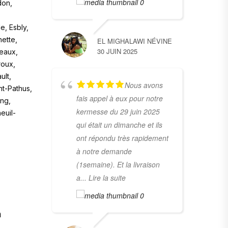
don,
e, Esbly,
hette,
EL MIGHALAWI NÉVINE
30 JUIN 2025
Meaux,
roux,
ult,
Nous avons
nt-Pathus,
fais appel à eux pour notre
ing,
kermesse du 29 juin 2025
euil-
qui était un dimanche et ils
ont répondu très rapidement
à notre demande
(1semaine). Et la livraison
a
... Lire la suite
n