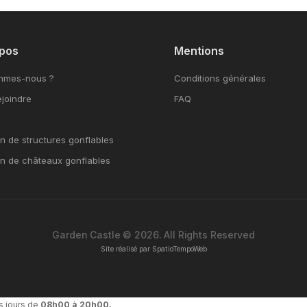
pos
Mentions
mmes-nous ?
Conditions générales
joindre
FAQ
n de structures gonflables
on de châteaux gonflables
Garden Castle © 2026. All Rights Reserved
Site réalisé par
SpatioTempoWeb
s jours de
08h00 à 20h00.