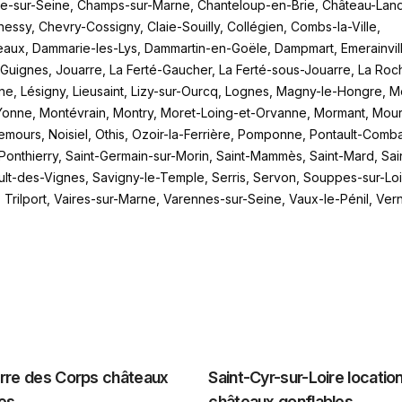
e-sur-Seine, Champs-sur-Marne, Chanteloup-en-Brie, Château-Lan
ssy, Chevry-Cossigny, Claie-Souilly, Collégien, Combs-la-Ville,
aux, Dammarie-les-Lys, Dammartin-en-Goële, Dampmart, Emerainvill
, Guignes, Jouarre, La Ferté-Gaucher, La Ferté-sous-Jouarre, La Roc
e, Lésigny, Lieusaint, Lizy-sur-Ourcq, Lognes, Magny-le-Hongre, 
Yonne, Montévrain, Montry, Moret-Loing-et-Orvanne, Mormant, Mou
mours, Noisiel, Othis, Ozoir-la-Ferrière, Pomponne, Pontault-Comba
-Ponthierry, Saint-Germain-sur-Morin, Saint-Mammès, Saint-Mard, Sai
ault-des-Vignes, Savigny-le-Temple, Serris, Servon, Souppes-sur-Lo
rilport, Vaires-sur-Marne, Varennes-sur-Seine, Vaux-le-Pénil, Vern
erre des Corps châteaux
Saint-Cyr-sur-Loire locatio
es
châteaux gonflables