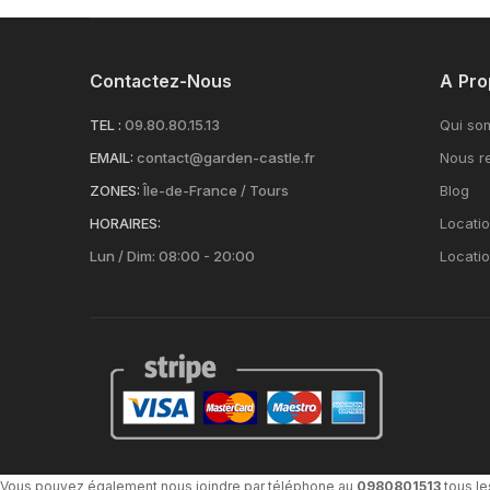
Contactez-Nous
A Pro
TEL :
09.80.80.15.13
Qui so
EMAIL:
contact@garden-castle.fr
Nous re
ZONES:
Île-de-France / Tours
Blog
HORAIRES:
Locatio
Lun / Dim: 08:00 - 20:00
Locati
Vous pouvez également nous joindre par téléphone au
0980801513
tous le