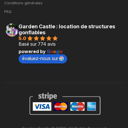
Conditions générales
FAQ
Garden Castle : location de structures
gonflables
5.0
Basé sur 774 avis
powered by
G
o
o
g
l
e
évaluez-nous sur