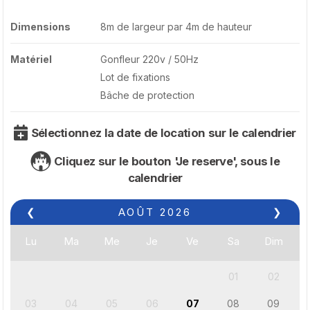
Dimensions
8m de largeur par 4m de hauteur
Matériel
Gonfleur 220v / 50Hz
Lot de fixations
Bâche de protection
Sélectionnez la date de location sur le calendrier
Cliquez sur le bouton 'Je reserve', sous le
calendrier
❮
AOÛT
2026
❯
Lu
Ma
Me
Je
Ve
Sa
Dim
01
02
03
04
05
06
07
08
09