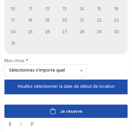
10
11
12
13
14
15
16
17
18
19
20
21
22
23
24
25
26
27
28
29
30
31
Mon choix
*
Veuillez sélectionner la date de début de location
Je réserve