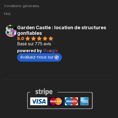
Conditions générales
FAQ
Garden Castle : location de structures
gonflables
5.0
Basé sur 775 avis
powered by
G
o
o
g
l
e
évaluez-nous sur