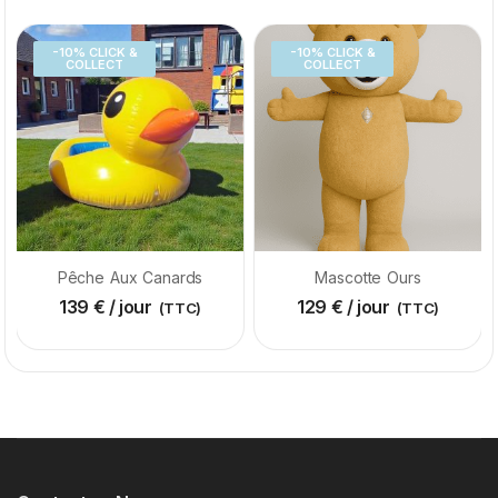
-10% CLICK &
-10% CLICK &
COLLECT
COLLECT
Pêche Aux Canards
Mascotte Ours
139
€
/ jour
129
€
/ jour
(TTC)
(TTC)