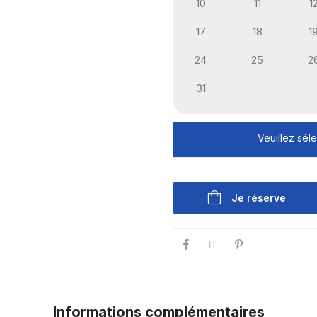
10
11
1
17
18
1
24
25
2
31
Veuillez sél
Je réserve
Informations complémentaires