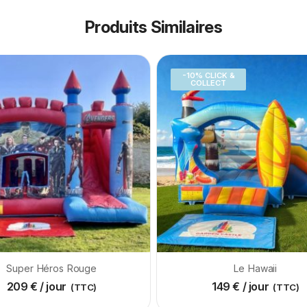
Produits Similaires
-10% CLICK &
COLLECT
Super Héros Rouge
Le Hawaii
209
€
/ jour
149
€
/ jour
(TTC)
(TTC)