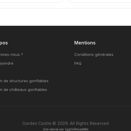
pos
Mentions
mmes-nous ?
Conditions générales
joindre
FAQ
n de structures gonflables
on de châteaux gonflables
Garden Castle © 2026. All Rights Reserved
Site réalisé par
SpatioTempoWeb