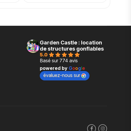
Garden Castle : location
de structures gonflables
5.0
Basé sur 774 avis
powered by
G
o
o
g
l
e
évaluez-nous sur