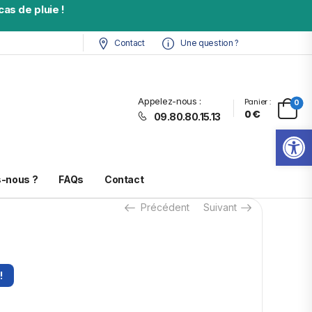
as de pluie !
Contact
Une question ?
Appelez-nous :
Panier :
0
0
€
09.80.80.15.13
Ouv
-nous ?
FAQs
Contact
r
Précédent
Suivant
!