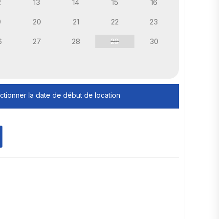
2
13
14
15
16
9
20
21
22
23
6
27
28
29
30
ectionner la date de début de location