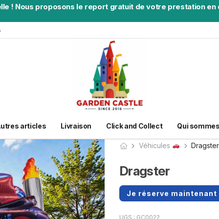
lle
!
Nous proposons le report gratuit de votre prestation en c
s
utres articles
Livraison
Click and Collect
Qui sommes
Véhicules
Dragste
Dragster
Je réserve maintenant 
UGS :
GC0022