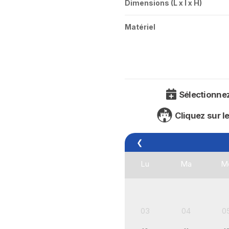
Dimensions (L x l x H)
Matériel
Sélectionnez 
Cliquez sur le
❮
Lu
Ma
M
03
04
0