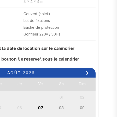
4 x 4 x 4 m
Couvert (soleil)
Lot de fixations
Bâche de protection
Gonfleur 220v / 50Hz
la date de location sur le calendrier
 bouton 'Je reserve', sous le calendrier
AOÛT
2026
❯
e
Je
Ve
Sa
Dim
01
02
5
06
07
08
09