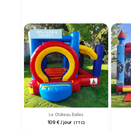
-10% CLICK &
COLLECT
Le Château Balles
109
€
/ jour
(TTC)