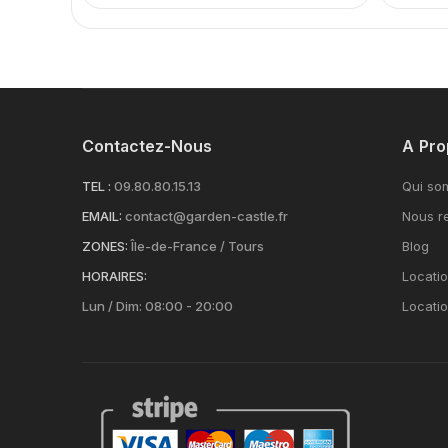
Contactez-Nous
A Pro
TEL :
09.80.80.15.13
Qui so
EMAIL:
contact@garden-castle.fr
Nous re
ZONES:
Île-de-France / Tours
Blog
HORAIRES:
Locatio
Lun / Dim: 08:00 - 20:00
Locati