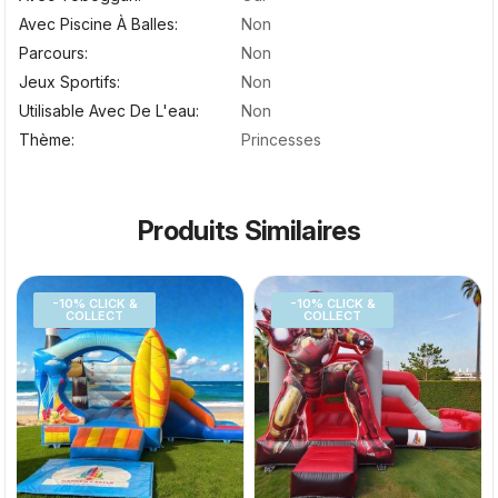
Avec Piscine À Balles
Non
Parcours
Non
Jeux Sportifs
Non
Utilisable Avec De L'eau
Non
Thème
Princesses
Produits Similaires
-10% CLICK &
-10% CLICK &
COLLECT
COLLECT