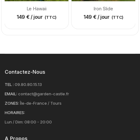
Le Hawaii
Iron Slide
149
€
/ jour
149
€
/ jour
(TTC)
(TTC)
Contactez-Nous
TEL :
09.80.80.15.13
EMAIL:
contact@garden-castle.fr
ZONES:
Île-de-France / Tours
HORAIRES:
Lun / Dim: 08:00 - 20:00
A Propos