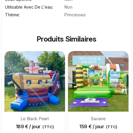
Utilisable Avec De L'eau
Non
Thème
Princesses
Produits Similaires
-10% CLICK &
COLLECT
Le Black Pearl
Savane
189
€
/ jour
159
€
/ jour
(TTC)
(TTC)