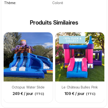
Thème
Coloré
Produits Similaires
-10% CLICK &
COLLECT
Octopus Water Slide
Le Château Bulles Pink
249
€
/ jour
109
€
/ jour
(TTC)
(TTC)