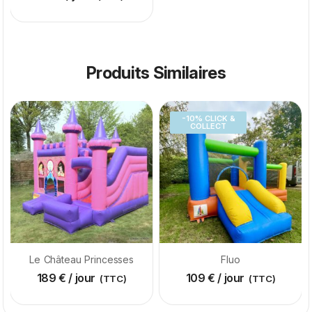
Produits Similaires
-10% CLICK &
COLLECT
Le Château Princesses
Fluo
189
€
/ jour
109
€
/ jour
(TTC)
(TTC)