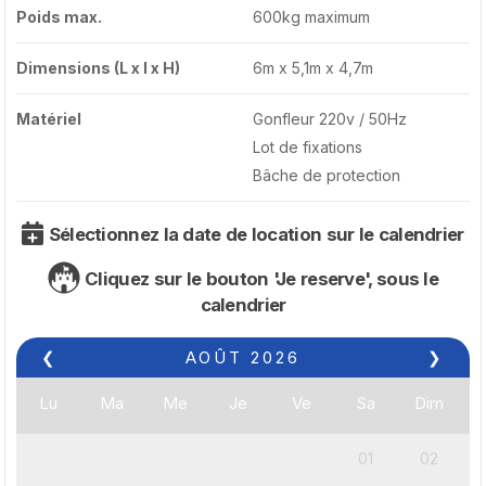
Poids max.
600kg maximum
Dimensions (L x l x H)
6m x 5,1m x 4,7m
Matériel
Gonfleur 220v / 50Hz
Lot de fixations
Bâche de protection
Sélectionnez la date de location sur le calendrier
Cliquez sur le bouton 'Je reserve', sous le
calendrier
❮
AOÛT
2026
❯
Lu
Ma
Me
Je
Ve
Sa
Dim
01
02