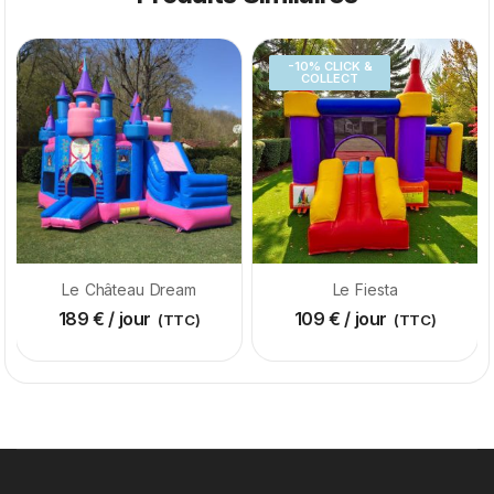
-10% CLICK &
COLLECT
Le Château Dream
Le Fiesta
189
€
/ jour
109
€
/ jour
(TTC)
(TTC)