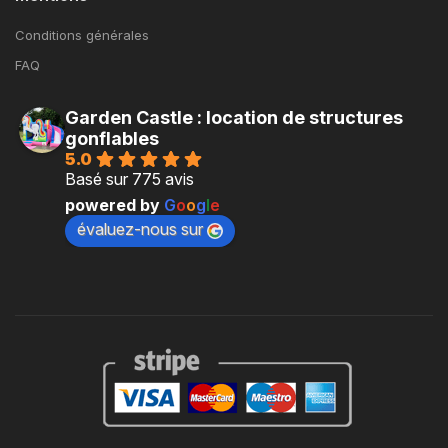
Conditions générales
FAQ
Garden Castle : location de structures
gonflables
5.0
Basé sur 775 avis
powered by
G
o
o
g
l
e
évaluez-nous sur