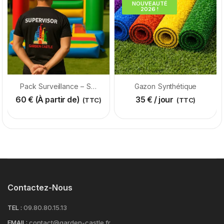
NOUVEAUTÉ
2026 !
Pack Surveillance – Structure Gonflable
Gazon Synthétique
60
€
(À partir de)
35
€
/ jour
(TTC)
(TTC)
Contactez-Nous
TEL :
09.80.80.15.13
EMAIL:
contact@garden-castle.fr