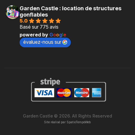
Garden Castle : location de structures
gonflables
5.0
Basé sur 775 avis
powered by
G
o
o
g
l
e
évaluez-nous sur
Garden Castle © 2026. All Rights Reserved
Site réalisé par
SpatioTempoWeb