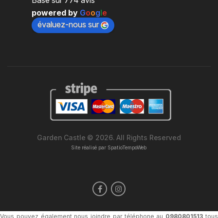
Basé sur 774 avis
powered by
G
o
o
g
l
e
évaluez-nous sur
Garden Castle © 2026. All Rights Reserved
Site réalisé par
SpatioTempoWeb
Vous pouvez également nous joindre par téléphone au
0980801513
tou