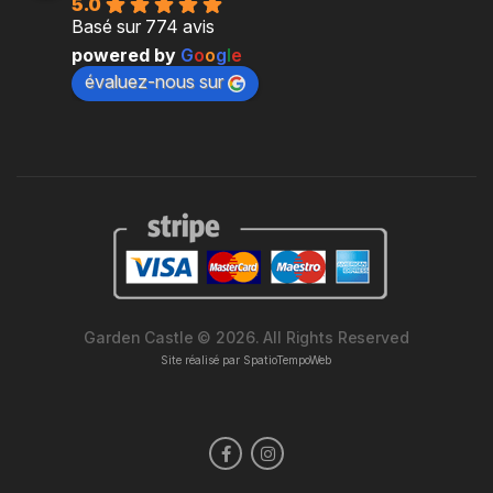
5.0
Basé sur 774 avis
powered by
G
o
o
g
l
e
évaluez-nous sur
Garden Castle © 2026. All Rights Reserved
Site réalisé par
SpatioTempoWeb