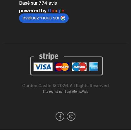
Basé sur 774 avis
powered by
G
o
o
g
l
e
évaluez-nous sur
Garden Castle © 2026. All Rights Reserved
Site réalisé par
SpatioTempoWeb