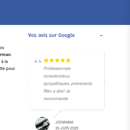
Vos avis sur Google
nos
erman
.
à la
Professionnels
tle pour
consciencieux,
sympathiques, prévenants.
Rien a dire! Je
recommande.
JOHANNA
30 JUIN 2025