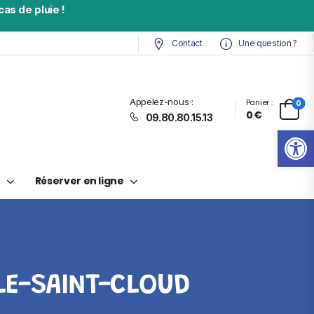
as de pluie !
Contact
Une question ?
Appelez-nous :
Panier :
0
0
€
09.80.80.15.13
Ouv
t
Réserver en ligne
LE-SAINT-CLOUD