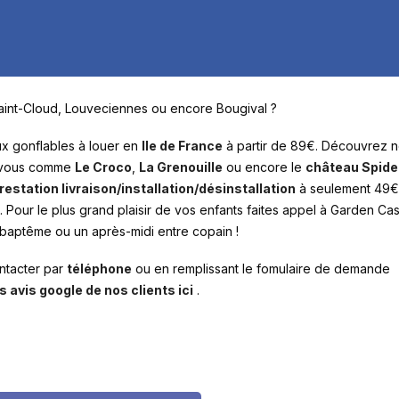
Saint-Cloud, Louveciennes ou encore Bougival ?
x gonflables à louer en
Ile de France
à partir de 89€. Découvrez 
ez vous comme
Le Croco
,
La Grenouille
ou encore le
château Spid
restation livraison/installation/désinstallation
à seulement 49€ 
 Pour le plus grand plaisir de vos enfants faites appel à Garden Cas
baptême ou un après-midi entre copain !
ntacter par
téléphone
ou en remplissant le fomulaire de demande
s avis google de nos clients ici
.