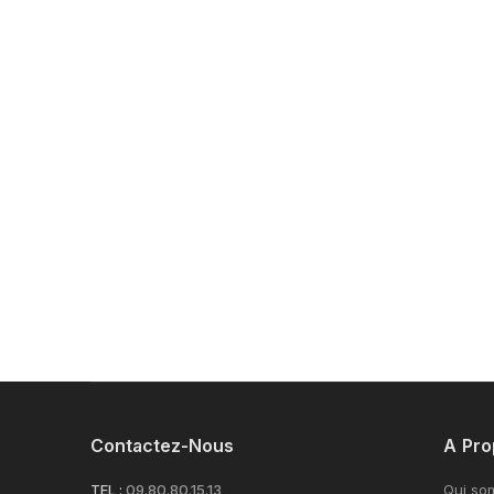
Contactez-Nous
A Pro
TEL :
09.80.80.15.13
Qui so