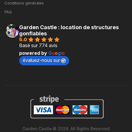
Conditions générales
FAQ
Garden Castle : location de structures
gonflables
5.0
Basé sur 774 avis
powered by
G
o
o
g
l
e
évaluez-nous sur
Garden Castle © 2026. All Rights Reserved