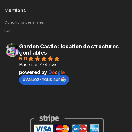
Mentions
Conditions générales
FAQ
Garden Castle : location de structures
gonflables
5.0
Basé sur 774 avis
powered by
G
o
o
g
l
e
évaluez-nous sur