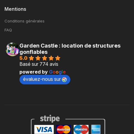
Mentions
Conditions générales
FAQ
Garden Castle : location de structures
gonflables
5.0
Basé sur 774 avis
powered by
G
o
o
g
l
e
évaluez-nous sur