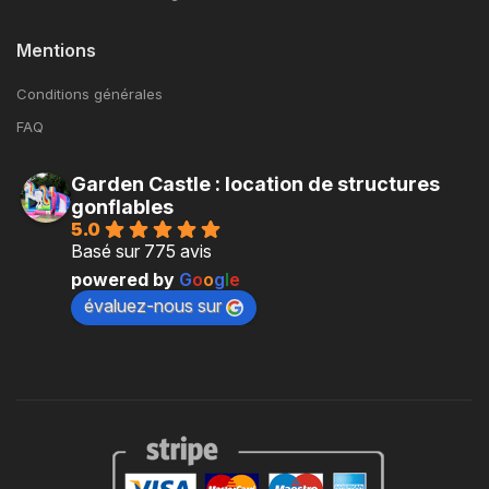
Mentions
Conditions générales
FAQ
Garden Castle : location de structures
gonflables
5.0
Basé sur 775 avis
powered by
G
o
o
g
l
e
évaluez-nous sur