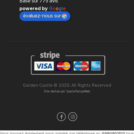
Basé sur 775 avis
powered by
G
o
o
g
l
e
évaluez-nous sur
Garden Castle © 2026. All Rights Reserved
Site réalisé par
SpatioTempoWeb
Vous pouvez également nous joindre par téléphone au
0980801513
tou