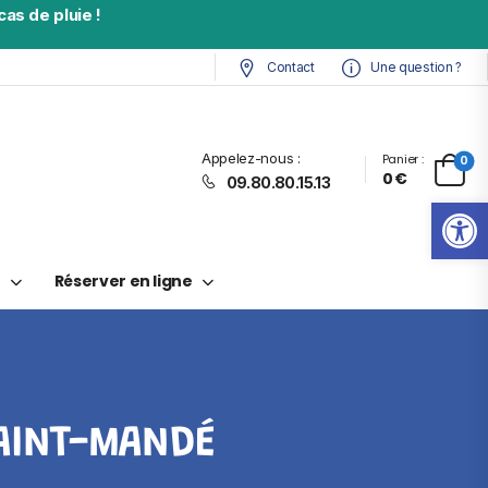
as de pluie !
Contact
Une question ?
Appelez-nous :
Panier :
0
0
€
09.80.80.15.13
Ouv
t
Réserver en ligne
AINT-MANDÉ