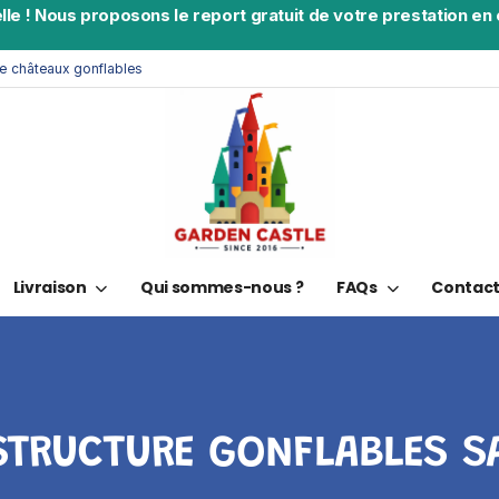
lle
!
Nous proposons le report gratuit de votre prestation en c
de châteaux gonflables
Livraison
Qui sommes-nous ?
FAQs
Contac
STRUCTURE GONFLABLES S