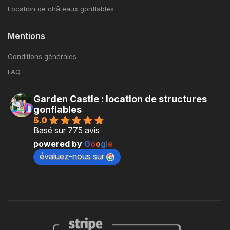
Location de châteaux gonflables
Mentions
Conditions générales
FAQ
Garden Castle : location de structures
gonflables
5.0
Basé sur 775 avis
powered by
G
o
o
g
l
e
évaluez-nous sur