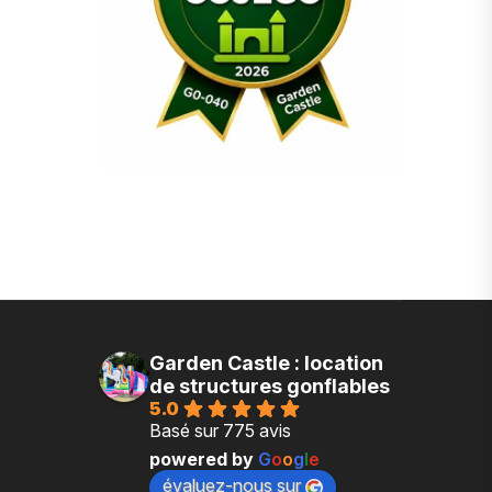
Garden Castle : location
de structures gonflables
5.0
Basé sur 775 avis
powered by
G
o
o
g
l
e
évaluez-nous sur