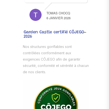
TOMAS CHOCQ
6 JANVIER 2026
Garden Castle certifié CÔJEGO
2026
Nos structures gonflables sont
contrôlées conformément aux
exigences CÔJEGO afin de garantir
sécurité, conformité et sérénité à chacun
de nos clients.