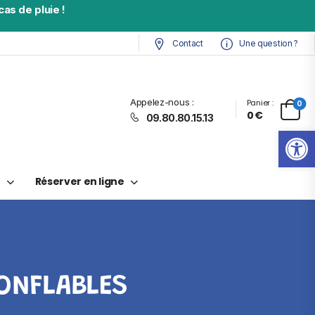
as de pluie !
Contact
Une question ?
Appelez-nous :
Panier :
0
0
€
09.80.80.15.13
Ouv
t
Réserver en ligne
ONFLABLES