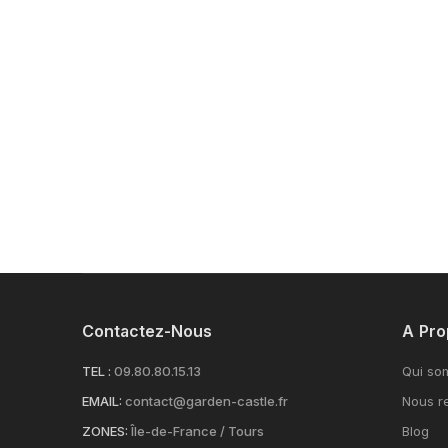
Contactez-Nous
A Pro
TEL :
09.80.80.15.13
Qui so
EMAIL:
contact@garden-castle.fr
Nous re
ZONES:
Île-de-France / Tours
Blog