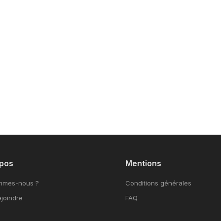
pos
Mentions
mmes-nous ?
Conditions générales
joindre
FAQ