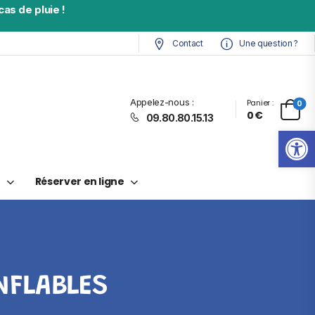
as de pluie !
Contact
Une question ?
Appelez-nous :
Panier :
0
0
€
09.80.80.15.13
Ouv
t
Réserver en ligne
NFLABLES