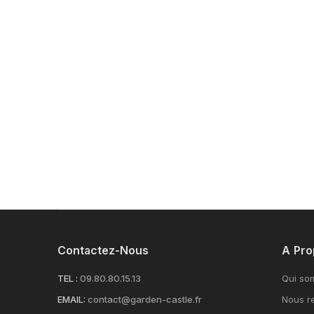
Contactez-Nous
A Pro
TEL :
09.80.80.15.13
Qui so
EMAIL:
contact@garden-castle.fr
Nous re