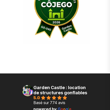
Garden Castle : location
de structures gonflables
5.0
Basé sur 774 avis
powered by
G
o
o
g
l
e