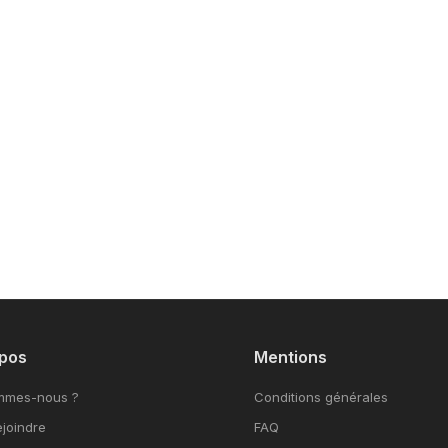
pos
Mentions
mmes-nous ?
Conditions générales
joindre
FAQ