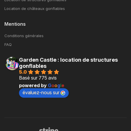
Location de châteaux gonflables
Mentions
Conditions générales
FAQ
Garden Castle : location de structures
gonflables
5.0
Basé sur 775 avis
powered by
G
o
o
g
l
e
évaluez-nous sur