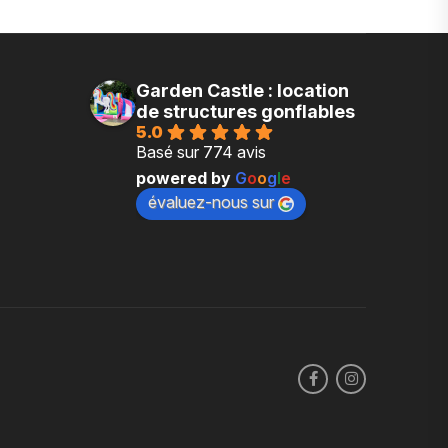
Garden Castle : location
de structures gonflables
5.0
Basé sur 774 avis
powered by
G
o
o
g
l
e
évaluez-nous sur