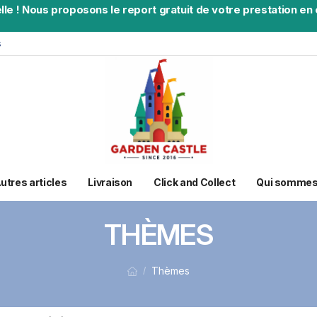
lle
!
Nous proposons le report gratuit de votre prestation en c
s
utres articles
Livraison
Click and Collect
Qui sommes
THÈMES
Thèmes
/