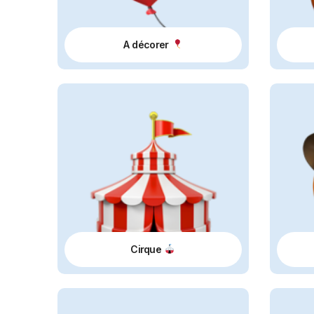
A décorer
Cirque