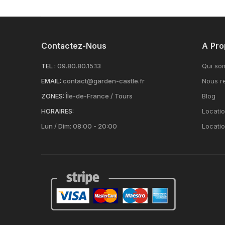
Contactez-Nous
A Pro
TEL :
09.80.80.15.13
Qui so
EMAIL:
contact@garden-castle.fr
Nous re
ZONES:
Île-de-France / Tours
Blog
HORAIRES:
Locatio
Lun / Dim: 08:00 - 20:00
Locati