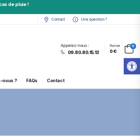
as de pluie !
Contact
Une question ?
Appelez-nous :
Panier :
0
0
€
09.80.80.15.13
Ouv
-nous ?
FAQs
Contact