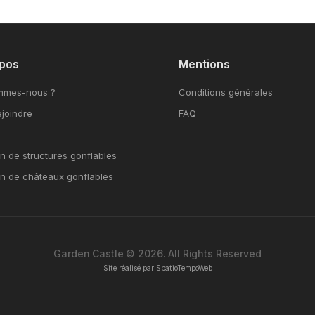
pos
Mentions
mmes-nous ?
Conditions générales
joindre
FAQ
n de structures gonflables
on de châteaux gonflables
Garden Castle © 2026. All Rights Reserved
Site réalisé par
SpatioTempoWeb