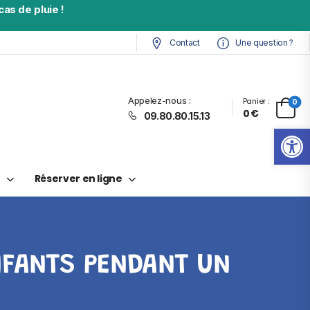
as de pluie !
Contact
Une question ?
Appelez-nous :
Panier :
0
0
€
09.80.80.15.13
Ouv
t
Réserver en ligne
NFANTS PENDANT UN