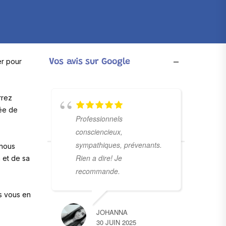
er pour
Vos avis sur Google
rrez
rée de
Professionnels
consciencieux,
sympathiques, prévenants.
 nous
Rien a dire! Je
 et de sa
recommande.
ts vous en
JOHANNA
30 JUIN 2025