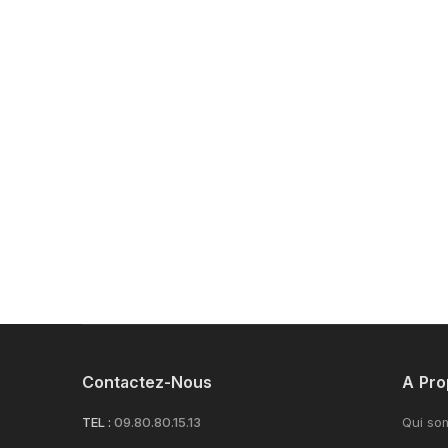
Contactez-Nous
A Pro
TEL :
09.80.80.15.13
Qui so