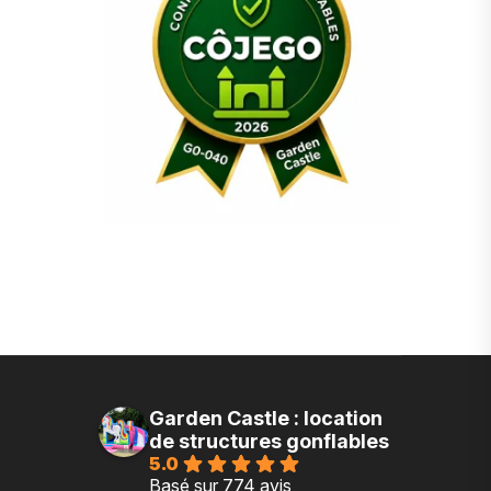
Garden Castle : location
de structures gonflables
5.0
Basé sur 774 avis