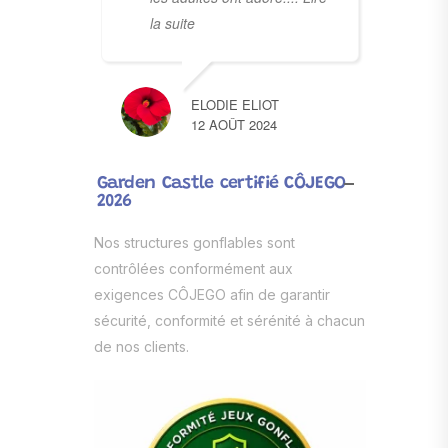
la suite
ELODIE ELIOT
12 AOÛT 2024
Garden Castle certifié CÔJEGO
2026
Nos structures gonflables sont
contrôlées conformément aux
exigences CÔJEGO afin de garantir
sécurité, conformité et sérénité à chacun
de nos clients.